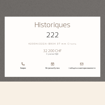
Historiques
222
4200H/222A-B934 37 mm Сталь
32 200 CHF
С учетом НДС
Запрос
Встреча в бутике
Cообщить о заинтересованности