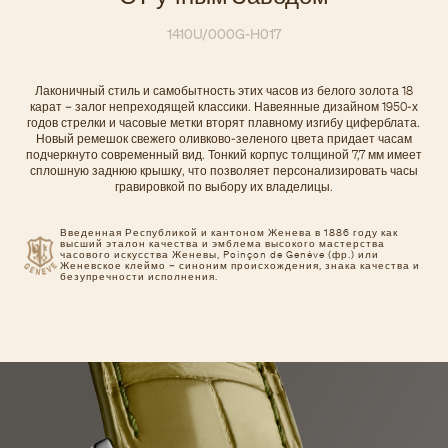
1410U/000G-H017
Лаконичный стиль и самобытность этих часов из белого золота 18
карат – залог непреходящей классики. Навеянные дизайном 1950-х
годов стрелки и часовые метки вторят плавному изгибу циферблата.
Новый ремешок свежего оливково-зеленого цвета придает часам
подчеркнуто современный вид. Тонкий корпус толщиной 7,7 мм имеет
сплошную заднюю крышку, что позволяет персонализировать часы
гравировкой по выбору их владелицы.
Введенная Республикой и кантоном Женева в 1886 году как
высший эталон качества и эмблема высокого мастерства
часового искусства Женевы, Poinçon de Genève (фр.) или
Женевское клеймо – синоним происхождения, знака качества и
безупречности исполнения.