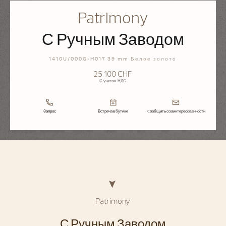
Patrimony
С Ручным Заводом
1410U/000G-H017 39 mm Белое золото
25 100 CHF
С учетом НДС
Запрос
Встреча в бутике
Cообщить о заинтересованности
Patrimony
С Ручным Заводом