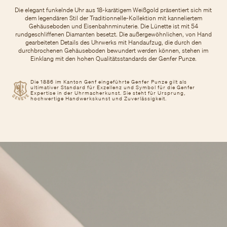
Die elegant funkelnde Uhr aus 18-karätigem Weißgold präsentiert sich mit
dem legendären Stil der Traditionnelle-Kollektion mit kanneliertem
Gehäuseboden und Eisenbahnminuterie. Die Lünette ist mit 54
rundgeschliffenen Diamanten besetzt. Die außergewöhnlichen, von Hand
gearbeiteten Details des Uhrwerks mit Handaufzug, die durch den
durchbrochenen Gehäuseboden bewundert werden können, stehen im
Einklang mit den hohen Qualitätsstandards der Genfer Punze.
Die 1886 im Kanton Genf eingeführte Genfer Punze gilt als
ultimativer Standard für Exzellenz und Symbol für die Genfer
Expertise in der Uhrmacherkunst. Sie steht für Ursprung,
hochwertige Handwerkskunst und Zuverlässigkeit.