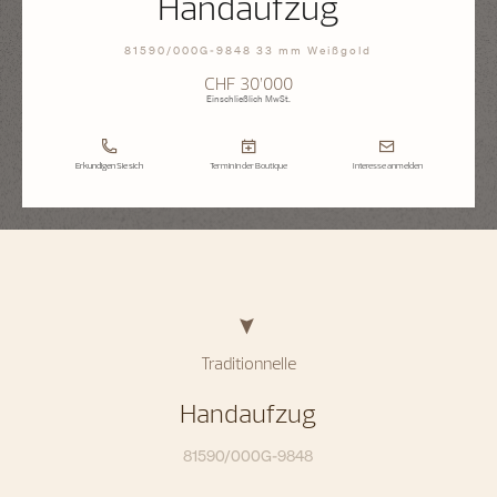
Handaufzug
81590/000G-9848 33 mm Weißgold
CHF 30’000
Einschließlich MwSt.
Erkundigen Sie sich
Termin in der Boutique
Interesse anmelden
Traditionnelle
Handaufzug
81590/000G-9848