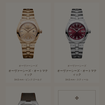
オーヴァーシーズ
現代的でエレガントかつリラックスした魅力をまとう「オーヴァーシー
コレクションを見る
ズ」コレクションは、どんな冒険にも力強く寄り添います。卓越した複
雑機構を防水性ケースに収めたタイムピースは、美しい外観のみなら
ず、優れた実用性を兼ね備えています。
オーヴァーシーズ
オーヴァーシーズ
オーヴァーシーズ・オートマテ
オーヴァーシーズ・オートマテ
ィック
ィック
34.5 mm - ピンクゴールド
34.5 mm - スティール