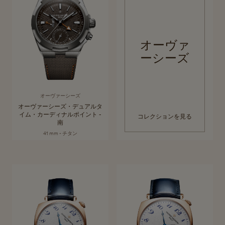
オーヴァ
ーシーズ
オーヴァーシーズ
オーヴァーシーズ・デュアルタ
イム・カーディナルポイント -
コレクションを見る
南
41 mm - チタン
ヒストリーク
フランス革命が起きるよりも前から、ヴァシュロン・コンスタンタンは
コレクションを見る
高級時計製造のダイヤルに革新をもたらしています。「ヒストリーク」
は、時代を超越する上質なデザインの魅力を今に伝え、デザインと機構
の大胆なマイルストーンを現代的な視点で再解釈するコレクションで
す。