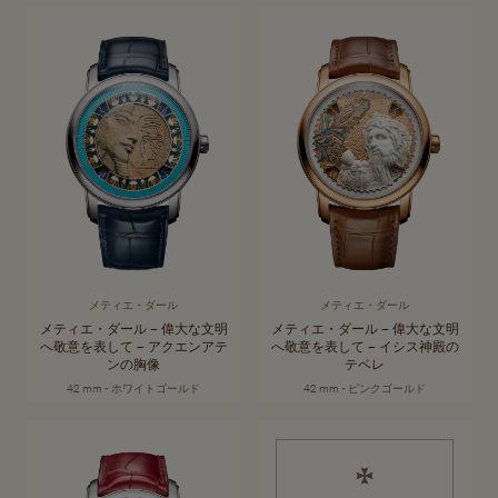
メティエ・ダール
身に着けられる芸術作品を通して、文化と創造性を讃える「メティエ・
コレクションを見る
ダール」コレクション。何世紀もの歴史を持つノウハウを継承するヴァ
シュロン・コンスタンタンの熟練職人たちは、世界中の装飾芸術の伝統
にインスピレーションを見出します。
メティエ・ダール
メティエ・ダール
メティエ・ダール – 偉大な文明
メティエ・ダール – 偉大な文明
へ敬意を表して – アクエンアテ
へ敬意を表して – イシス神殿の
ンの胸像
テベレ
42 mm - ホワイトゴールド
42 mm - ピンクゴールド