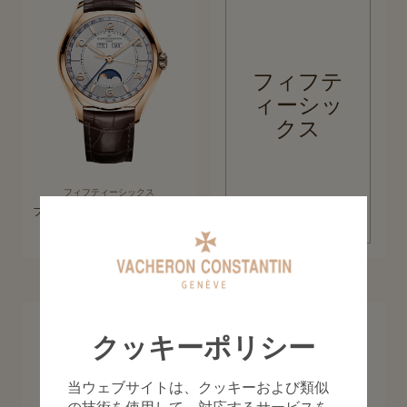
フィフテ
ィーシッ
クス
フィフティーシックス
フィフティーシックス・コンプ
コレクションを見る
リートカレンダー
40 mm - ピンクゴールド
パトリモニー
クッキーポリシー
1950年代の洗練されたミニマリズムを昇華させた「パトリモニー」コ
コレクションを見る
レクション。スリムなケースが描く純粋なラインと、創意工夫により無
駄を削ぎ落とした機能表示が際立ちます。
当ウェブサイトは、クッキーおよび類似