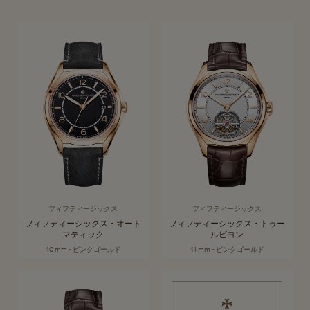
フィフティーシック
象徴的なミッドセンチュリーのモデルにちなんで名付けられた「フィフ
コレクションを見る
ティーシックス」。現代的でエレガントかつリラックスした魅力をまと
ス
うコレクションは、まさにコスモポリタンなスタイルを体現していま
す。すっきりとしたラインと高度な複雑機構を多彩に組み合わせたタイ
ムピースは、優れた視認性と着用感を実現しています。
フィフティーシックス
フィフティーシックス
フィフティーシックス・オート
フィフティーシックス・トゥー
マティック
ルビヨン
40 mm - ピンクゴールド
41 mm - ピンクゴールド