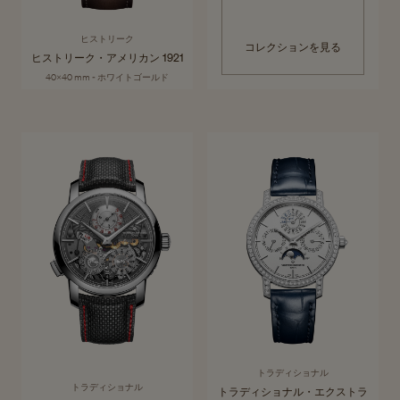
ヒストリーク
コレクションを見る
ヒストリーク・アメリカン 1921
40x40 mm - ホワイトゴールド
トラディショナル
何世紀にもわたり、ヴァシュロン・コンスタンタンが貢献し続けてきた
コレクションを見る
ジュネーブの時計製造。その偉大なる伝統が「トラディショナル」コレ
クションに受け継がれています。歴史的なノウハウが各ピースの中で鮮
やかに蘇り、高度な技術と最高峰の職人技を今に伝えます。
トラディショナル
トラディショナル
トラディショナル・エクストラ