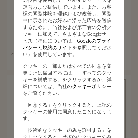
の技術を使用して、対応するサービスを
運営および提供しています。また、お客
様の閲覧体験を理解および改善し、閲覧
中に示されたお好みに沿った広告を送信
するために、当社および第三者の分析ク
ッキーに加えて、さまざまなGoogleサー
ビス（詳細については、
Googleのプライ
バシーと規約のサイト
を参照してくださ
パトリモニー
パトリモニー
い）を使用しています。
パトリモニー・オートマティッ
パトリモニー・ムーンフェイ
ク
ズ・レトログラード・デイト
クッキーの一部またはすべての同意を変
40 mm - ホワイトゴールド
42.5 mm - ホワイトゴールド
更または撤回するには、「すべてのクッ
キーを構成する」をクリックするか、詳
細については、当社の
クッキーポリシー
をご覧ください。
「同意する」をクリックすると、上記の
クッキーの使用に同意したことになりま
す。
パトリモ
「技術的なクッキーのみを許可する」を
ニー
クリックすると、技術的なクッキーのみ