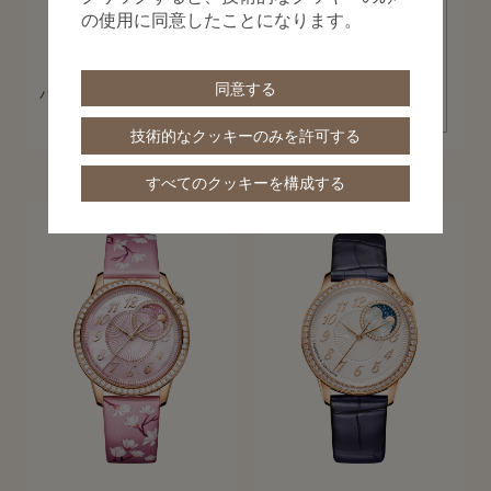
の使用に同意したことになります。
パトリモニー
同意する
パトリモニー・オートマティッ
コレクションを見る
ク
技術的なクッキーのみを許可する
40 mm - ピンクゴールド
すべてのクッキーを構成する
エジェリー
女性からインスピレーションを得た、女性に捧げるコレクション「エジ
コレクションを見る
ェリー」。オートクチュールと高級時計製造、2つの世界を結び付けた
コレクションは、現代的な感性と歴史あるノウハウが奏でるスタイルと
素材への讃歌です。「エジェリー」のタイムピースは、その内面も外面
も、いかなる基準から見ても美しさを湛えています。