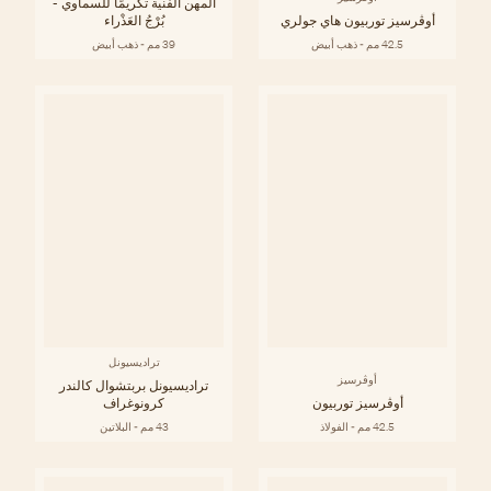
المهن الفنية تكريمًا للسماوي -
أوڤرسيز توربيون هاي جولري
بُرْجُ العَذْراء
42.5 مم - ذهب أبيض
39 مم - ذهب أبيض
تراديسيونل
أوڤرسيز
تراديسيونل بربتشوال كالندر
أوڤرسيز توربيون
كرونوغراف
42.5 مم - الفولاذ
43 مم - البلاتين