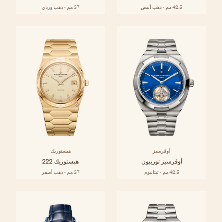
42.5 مم - ذهب أبيض
37 مم - ذهب وردي
أوڤرسيز
هيستوريك
أوڤرسيز توربيون
هيستوريك 222
42.5 مم - تيتانيوم
37 مم - ذهب أصفر