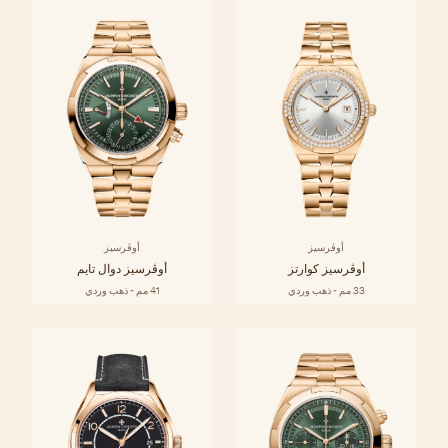
أوڤرسيز
أوڤرسيز
أوڤرسيز كوارتز
أوڤرسيز دوال تايم
33 مم - ذهب وردي
41 مم - ذهب وردي