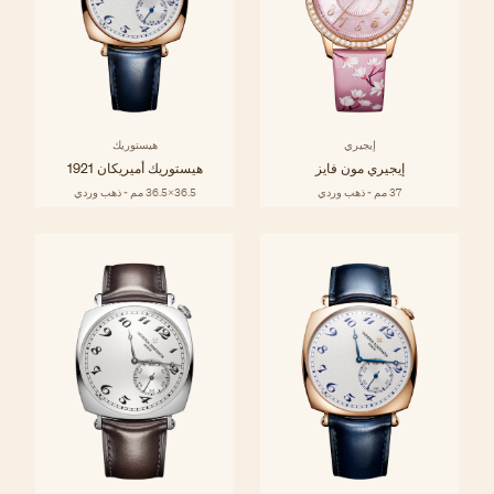
إيجيري
هيستوريك
إيجيري مون فايز
هيستوريك أميريكان 1921
37 مم - ذهب وردي
36.5x36.5 مم - ذهب وردي