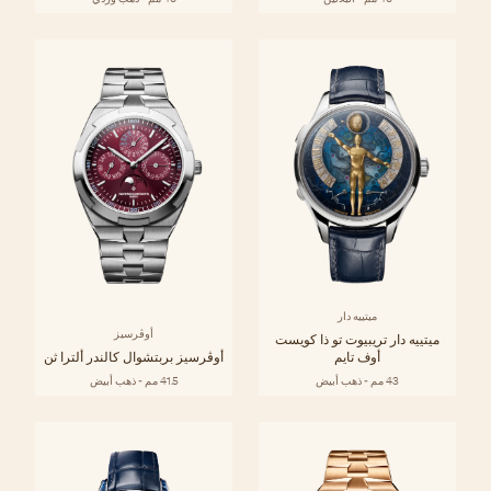
ميتييه دار
أوڤرسيز
ميتييه دار تريبيوت تو ذا كويست
أوف تايم
أوڤرسيز بربتشوال كالندر ألترا ثن
43 مم - ذهب أبيض
41.5 مم - ذهب أبيض