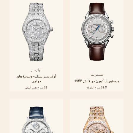
أوڤرسيز
هيستوريك
أوڤرسيز سلف- ويندينغ هاي
هيستوريك كورن دو فاش 1955
جولري
38.5 مم - الفولاذ
35 مم - ذهب أبيض