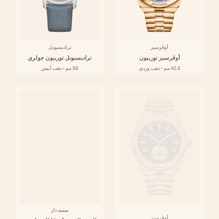
أوڤرسيز
تراديسيونل
أوڤرسيز توربيون
تراديسيونل توربيون جولري
42.5 مم - ذهب وردي
39 مم - ذهب أبيض
ميتييه دار
أوڤرسيز