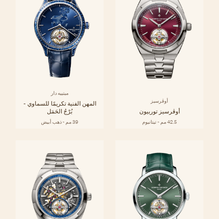
ميتييه دار
أوڤرسيز
المهن الفنية تكريمًا للسماوي -
أوڤرسيز توربيون
بُرْجُ الحَمَل
42.5 مم - تيتانيوم
39 مم - ذهب أبيض