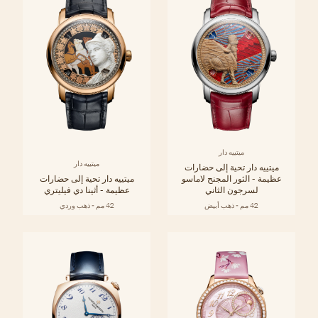
ميتييه دار
ميتييه دار
ميتييه دار تحية إلى حضارات
عظيمة - الثور المجنح لاماسو
ميتييه دار تحية إلى حضارات
لسرجون الثاني
عظيمة - أثينا دي فيليتري
42 مم - ذهب أبيض
42 مم - ذهب وردي