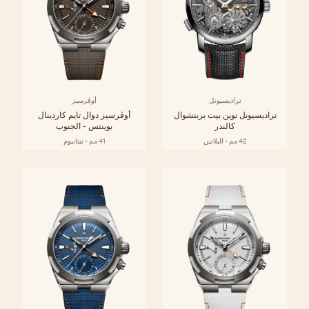
تراديسيونل
أوڤرسيز
تراديسيونل توين بيت بربتشوال
أوڤرسيز دوال تايم كاردينال
كالندر
بوينتس - الجنوب
42 مم - البلاتين
41 مم - تيتانيوم