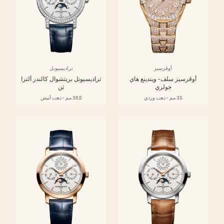
أوڤرسيز
تراديسيونل
أوڤرسيز سلف- ويندينغ هاي
تراديسيونل بربتشوال كالندر ألترا
جولري
ثن
35 مم - ذهب وردي
36,5 مم - ذهب أبيض