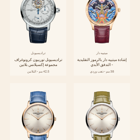
ميتييه دار
تراديسيونل
إشادة ميتييه دار بالرموز التقليدية
تراديسيونل توربيون كرونوغراف
- التدفق الأبدي
مجموعة إكسيلانس بلاتين
38 مم - ذهب وردي
42.5 مم - البلاتين