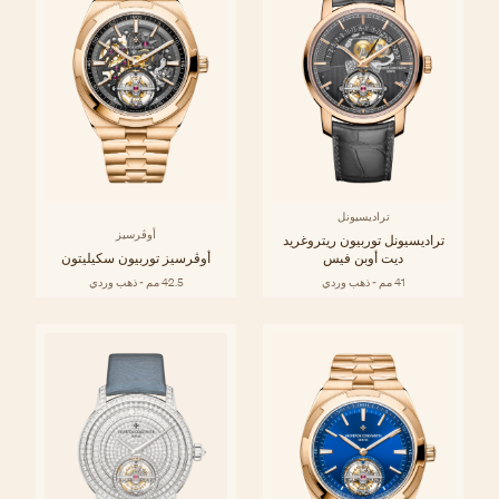
تراديسيونل
أوڤرسيز
تراديسيونل توربيون ريتروغريد
ديت أوبن فيس
أوڤرسيز توربيون سكيليتون
41 مم - ذهب وردي
42.5 مم - ذهب وردي