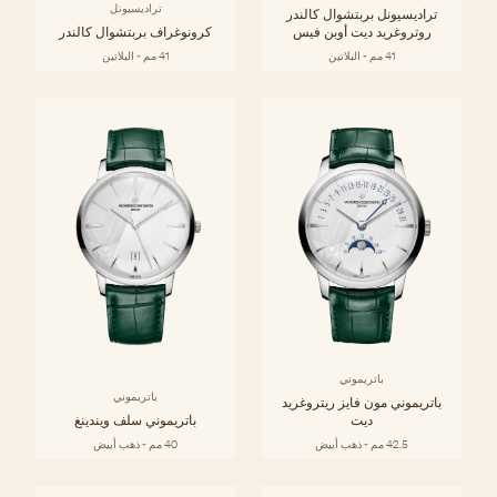
تراديسيونل
تراديسيونل بربتشوال كالندر
روتروغريد ديت أوبن فيس
كرونوغراف بربتشوال كالندر
41 مم - البلاتين
41 مم - البلاتين
باتريموني
باتريموني
باتريموني مون فايز ريتروغريد
ديت
باتريموني سلف ويندينغ
42.5 مم - ذهب أبيض
40 مم - ذهب أبيض