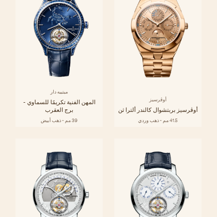
ميتييه دار
أوڤرسيز
المهن الفنية تكريمًا للسماوي -
أوڤرسيز بربتشوال كالندر ألترا ثن
برج العقرب
41.5 مم - ذهب وردي
39 مم - ذهب أبيض