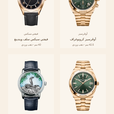
أوڤرسيز
فيفتي سيكس
أوڤرسيز كرونوغراف
فيفتي سيكس سلف ويندينغ
42.5 مم - ذهب وردي
40 مم - ذهب وردي