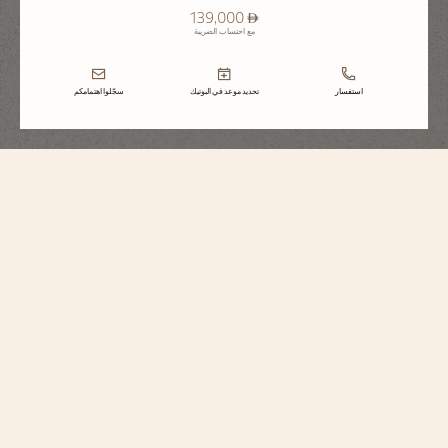
⃃ 139,000
مع احتساب الضريبة
استفسار
تحديد موعد في البوتيك
سجّلوا اهتمامكم
هيستوريك
أميريكان 1921
1100S/000R-H115
تجسيدًا لروحها الأصلية، تأتي هذه الساعة المصوغة من الذهب الوردي 5N عيار 18
قيراطًا بتصميم فريد يعيد إحياء طراز عام 1921، والذي صُمِّم خصوصًا للسوق
الأمريكية خلال حقبة العشرينيات الصاخبة. وتتميّز الساعة بعرضها المائل الذي يتيح