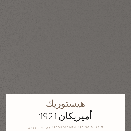
هيستوريك
أميريكان 1921
1100S/000R-H115 36.5x36.5 مم ذهب وردي