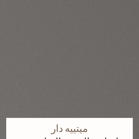
ميتييه دار