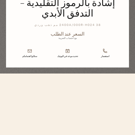
إشادة بالرموز التقليدية -
التدفق الأبدي
2400A/000R-H024 38 مم ذهب وردي
السعر عند الطلب
مع احتساب الضريبة
استفسار
تحديد موعد في البوتيك
سجّلوا اهتمامكم
ميتييه دار
إشادة بالرموز التقليدية - التدفق الأبدي
2400A/000R-H024