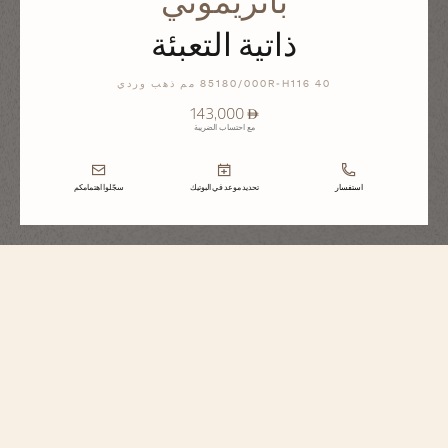
باتريموني
ذاتية التعبئة
85180/000R-H116 40 مم ذهب وردي
⃃ 143,000
مع احتساب الضريبة
استفسار
تحديد موعد في البوتيك
سجّلوا اهتمامكم
باتريموني
ذاتية التعبئة