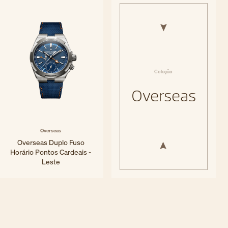
Coleção
Overseas
Overseas
Overseas Duplo Fuso
Horário Pontos Cardeais -
Leste
41 mm - Titânio