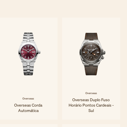
Overseas
Overseas
Overseas Duplo Fuso
Overseas Corda
Horário Pontos Cardeais -
Automática
Sul
34,5 mm - Aço
41 mm - Titânio