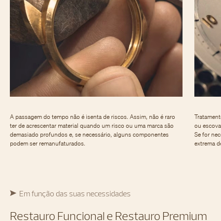
A passagem do tempo não é isenta de riscos. Assim, não é raro
Tratament
ter de acrescentar material quando um risco ou uma marca são
ou escova
demasiado profundos e, se necessário, alguns componentes
Se for ne
podem ser remanufaturados.
extrema d
Em função das suas necessidades
Restauro Funcional e Restauro Premium