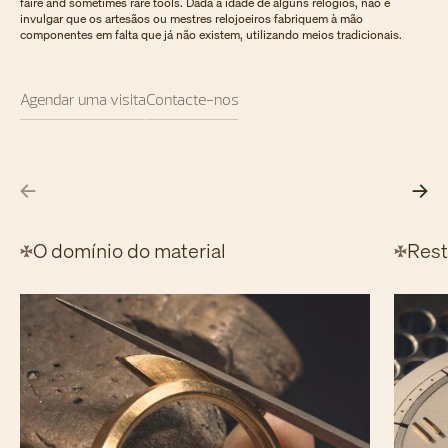
faire and sometimes rare tools. Dada a idade de alguns relógios, não é
invulgar que os artesãos ou mestres relojoeiros fabriquem à mão
componentes em falta que já não existem, utilizando meios tradicionais.
Agendar uma visita
Contacte-nos
O domínio do material
Rest