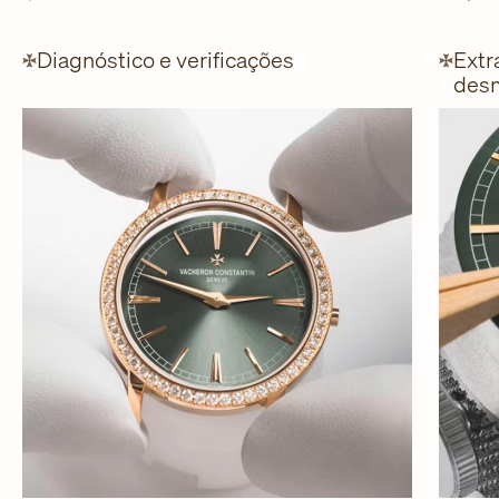
Diagnóstico e verificações
Extr
desm