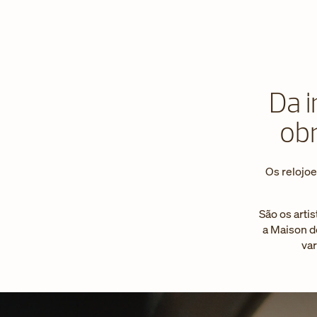
Da i
ob
Os relojoe
São os arti
a Maison d
va