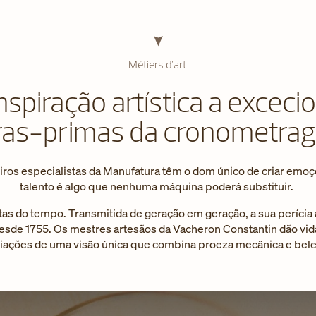
Métiers d’art
nspiração artística a exceci
ras-primas da cronometra
iros especialistas da Manufatura têm o dom único de criar emo
talento é algo que nenhuma máquina poderá substituir.
stas do tempo. Transmitida de geração em geração, a sua períc
esde 1755. Os mestres artesãos da Vacheron Constantin dão vida 
riações de uma visão única que combina proeza mecânica e bele