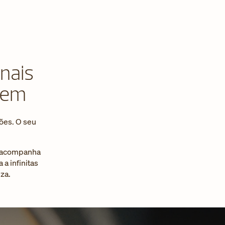
onais
gem
ções. O seu
ia acompanha
a infinitas
za.