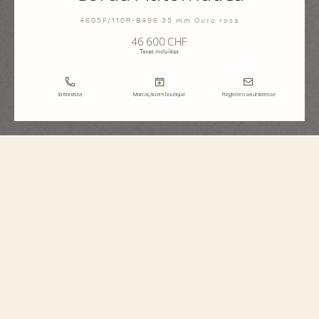
4605F/110R-B496 35 mm Ouro rosa
46 600 CHF
Taxas incluídas
Entrevista
Marcação em boutique
Registre o seu interesse
Égérie
Corda Automática
4605F/110R-B496