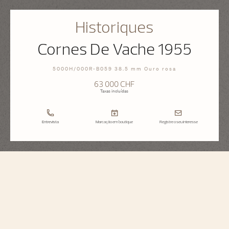
Historiques
Cornes De Vache 1955
5000H/000R-B059 38.5 mm Ouro rosa
63 000 CHF
Taxas incluídas
Entrevista
Marcação em boutique
Registre o seu interesse
Historiques