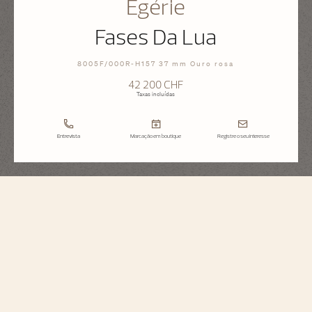
Égérie
Fases Da Lua
8005F/000R-H157 37 mm Ouro rosa
42 200 CHF
Taxas incluídas
Entrevista
Marcação em boutique
Registre o seu interesse
Égérie
Fases Da Lua