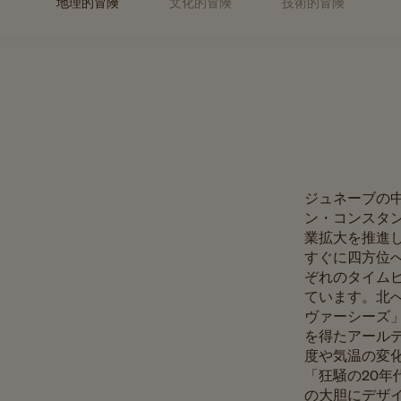
地理的冒険
文化的冒険
技術的冒険
ジュネーブの
ン・コンスタ
業拡大を推進
すぐに四方位
ぞれのタイム
ています。北
ヴァーシーズ
を得たアール
度や気温の変
「狂騒の20年
の大胆にデザ