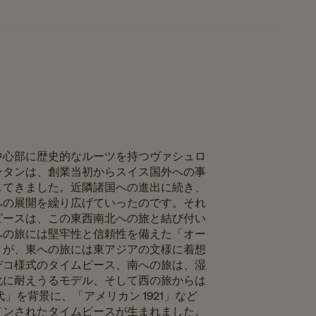
中心部に歴史的なルーツを持つヴァシュロ
ンタンは、創業当初からスイス国外への事
してきました。近隣諸国への進出に続き、
への展開を繰り広げていったのです。それ
ピースは、この東西南北への旅と結び付い
への旅には堅牢性と信頼性を備えた「オー
」が、東への旅には東アジアの文様に着想
デコ様式のタイムピース、南への旅は、湿
化に耐えうるモデル、そして西の旅からは
代」を背景に、「アメリカン 1921」など
インされたタイムピースが生まれました。