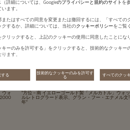
ービス（詳細については、
Googleのプライバシーと規約のサイト
を
ています。
部またはすべての同意を変更または撤回するには、「すべての
ックするか、詳細については、当社の
クッキーポリシー
をご覧
をクリックすると、上記のクッキーの使用に同意したことにな
ッキーのみを許可する」をクリックすると、技術的なクッキー
なります。
技術的なクッキーのみを許可す
意する
すべてのクッ
る
」ウォ
"方位 – 南 イエローゴールド製「メルカトル」ウォ
000
ルレトログラード表示、グラン・フー・エナメル文字盤 
年"