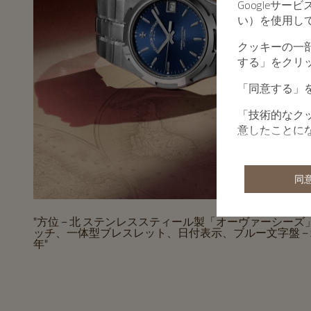
Googleサ
い）を使用し
クッキーの一
する」をクリ
「同意する」
「技術的なク
意したことに
同
"方位 – 北 ステンレススティール製「オーヴァーシーズ
ッチ、一体型ブレスレット、日付表示、ブルー文字盤 – 2
年"