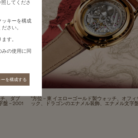
参照してくださ
クッキーを構成
ください。
ります。
のみの使用に同
キーを構成する
ッチ、ダブ
"方位 – 東 イエローゴールド製ウォッチ、オフ
– 2001
ック、ドラゴンのエナメル装飾、エナメル文字盤 – 