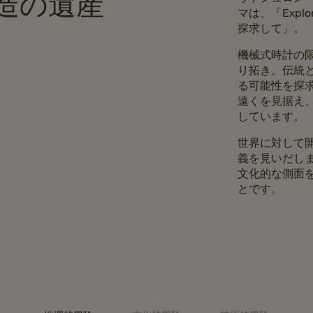
造の遺産
マは、「Explore
探求して」。
機械式時計の
り拓き、伝統
る可能性を探
遠くを見据え
しています。
世界に対して
義を見いだし
文化的な側面
とです。