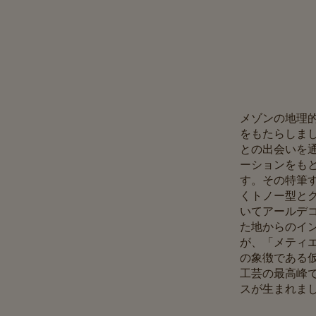
メゾンの地理
をもたらしま
との出会いを
ーションをも
す。その特筆
くトノー型と
いてアールデ
た地からのイ
が、「メティ
の象徴である
工芸の最高峰
スが生まれまし