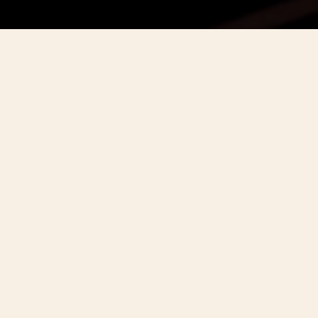
THE QUEST（探求）
2025年、ヴァシュロン・コンスタン
タンは、比類なき芸術性と 卓越した
時計製造の技術に彩られた270年を迎
えました。
この素晴らしい伝統を讃え、メゾンが発表するの
は、創造性、情熱、そして完璧を追求する姿勢が
形作る特別な旅路「The Quest―探求」。優れた技
術力と芸術的優雅さが出会い、新たな職人技の境
地を切り拓くのです。