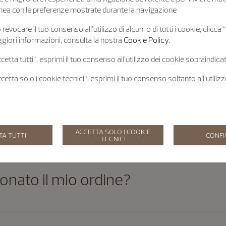
 linea con le preferenze mostrate durante la navigazione
revocare il tuo consenso all’utilizzo di alcuni o di tutti i cookie, clicca
giori informazioni, consulta la nostra
Cookie Policy.
sso acquistare in un singolo ordin
etta tutti”, esprimi il tuo consenso all’utilizzo dei cookie sopraindicat
etta solo i cookie tecnici”, esprimi il tuo consenso soltanto all’utiliz
armi che il mio ordine sia stato 
ACCETTA SOLO I COOKIE
TA TUTTI
CONF
TECNICI
onato il mio ordine?