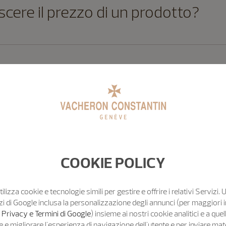
ere il prezzo di un prodotto?
odotti da acquistare in seguito?
 annullare il mio ordine dopo aver
COOKIE POLICY
tilizza cookie e tecnologie simili per gestire e offrire i relativi Servizi. 
zi di Google inclusa la personalizzazione degli annunci (per maggiori 
sul sito web di Vacheron Constanti
o Privacy e Termini di Google
) insieme ai nostri cookie analitici e a quell
e migliorare l'esperienza di navigazione dell'utente e per inviare mat