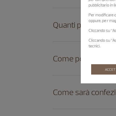
pubblicitario in
Per modificare o 
oppure, pe r mag
Quanti prodotti po
Cliccando su “Acc
Cliccando su “Acc
tecnici.
Come posso accert
ACCET
Come sarà confezi