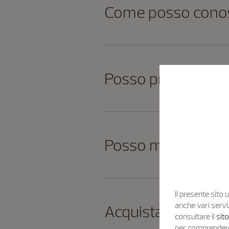
Come posso conosc
Posso prenotare pr
Posso modificare o
Il presente sito u
anche vari servi
Acquistare online 
consultare il
sit
per comprendere 