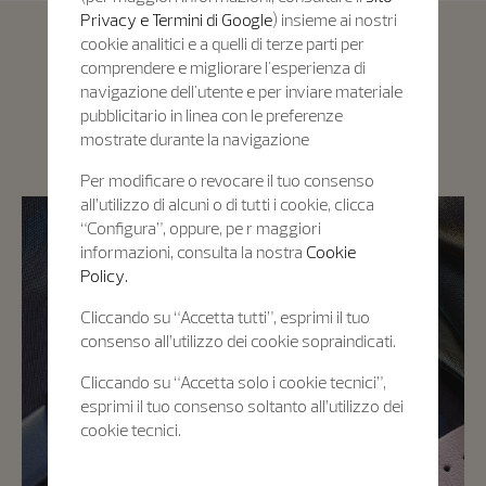
Privacy e Termini di Google
) insieme ai nostri
cookie analitici e a quelli di terze parti per
comprendere e migliorare l'esperienza di
Cinturini
navigazione dell'utente e per inviare materiale
Cinturini su misura: un’esperienza di
pubblicitario in linea con le preferenze
mostrate durante la navigazione
personalizzazione unica
Per modificare o revocare il tuo consenso
all’utilizzo di alcuni o di tutti i cookie, clicca
“Configura”, oppure, pe r maggiori
informazioni, consulta la nostra
Cookie
Policy.
Cliccando su “Accetta tutti”, esprimi il tuo
consenso all’utilizzo dei cookie sopraindicati.
Cliccando su “Accetta solo i cookie tecnici”,
esprimi il tuo consenso soltanto all’utilizzo dei
cookie tecnici.