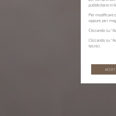
pubblicitario in
Per modificare o 
oppure, pe r mag
Cliccando su “Acc
Cliccando su “Acc
tecnici.
ACCET