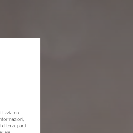
Utilizziamo
informazioni,
i di terze parti
eriale