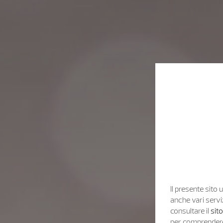
Il presente sito u
anche vari servi
consultare il
sit
per comprendere 