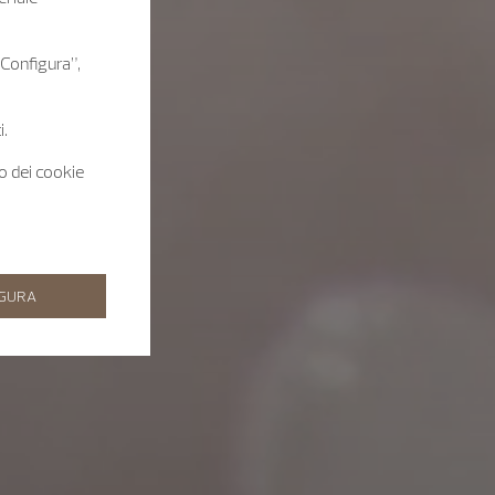
 “Configura”,
i.
zo dei cookie
IGURA