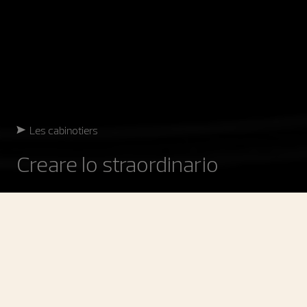
Les cabinotiers
Creare lo straordinario
Les Cabinotiers
Maestri artigiani che sfidano
costantemente i limiti dell’estetica e della