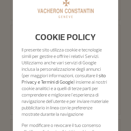
COOKIE POLICY
Vacheron Constantin - FORTE DEI MARMI - Summer
Opening
Il presente sito utilizza cookie e tecnologie
simili per gestire e offrire i relativi Servizi.
Utilizziamo anche vari servizi di Google
AUTHORISED RETAILER
inclusa la personalizzazione degli annunci
Via Carducci 6D
(per maggiori informazioni, consultare il
sito
Forte dei Marmi, 55042
Privacy e Termini di Google
) insieme ai nostri
cookie analitici e a quelli di terze parti per
comprendere e migliorare l'esperienza di
SELEZIONARE QUESTA BOUTIQUE
navigazione dell'utente e per inviare materiale
pubblicitario in linea con le preferenze
mostrate durante la navigazione
Per modificare o revocare il tuo consenso