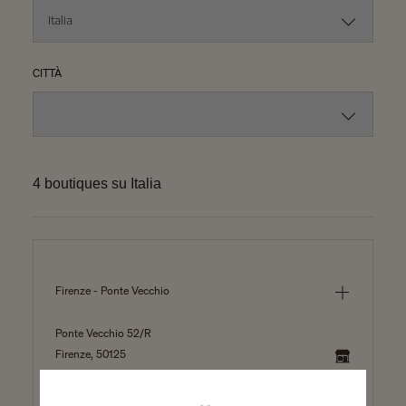
CITTÀ
4 boutiques su Italia
Firenze - Ponte Vecchio
Ponte Vecchio 52/R
Firenze, 50125
SELEZIONARE QUESTA BOUTIQUE