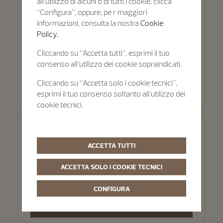
all’utilizzo di alcuni o di tutti i cookie, clicca
Milano - Pisa 1940
“Configura”, oppure, pe r maggiori
informazioni, consulta la nostra
Cookie
Via Pietro Verri 9b
Policy.
Milano, 20121
Cliccando su “Accetta tutti”, esprimi il tuo
consenso all’utilizzo dei cookie sopraindicati.
SELEZIONARE QUESTA BOUTIQUE
Cliccando su “Accetta solo i cookie tecnici”,
esprimi il tuo consenso soltanto all’utilizzo dei
cookie tecnici.
Roma - Hausmann & Co.
ACCETTA TUTTI
Via dei Condotti 29
ACCETTA SOLO I COOKIE TECNICI
Roma, 00187
CONFIGURA
SELEZIONARE QUESTA BOUTIQUE