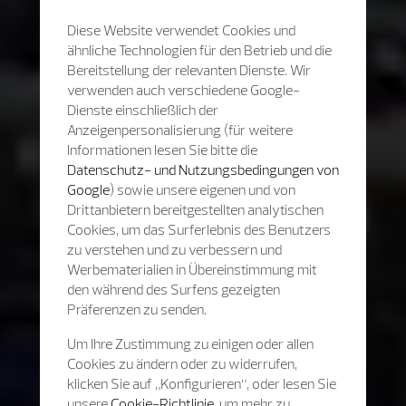
Diese Website verwendet Cookies und
ähnliche Technologien für den Betrieb und die
Bereitstellung der relevanten Dienste. Wir
verwenden auch verschiedene Google-
Dienste einschließlich der
Anzeigenpersonalisierung (für weitere
Informationen lesen Sie bitte die
Datenschutz- und Nutzungsbedingungen von
Google
) sowie unsere eigenen und von
Drittanbietern bereitgestellten analytischen
Cookies, um das Surferlebnis des Benutzers
zu verstehen und zu verbessern und
Werbematerialien in Übereinstimmung mit
den während des Surfens gezeigten
Präferenzen zu senden.
Um Ihre Zustimmung zu einigen oder allen
Cookies zu ändern oder zu widerrufen,
klicken Sie auf „Konfigurieren“, oder lesen Sie
unsere
Cookie-Richtlinie
, um mehr zu