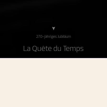
270-jähriges Jubiläum
La Quête du Temps
La Quête du temps
Ein Meisterwerk jenseits der
Uhrmacherei