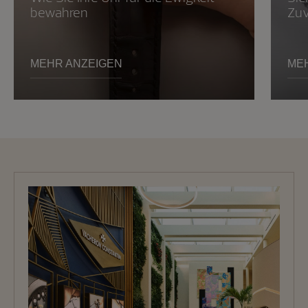
bewahren
Zuv
MEHR ANZEIGEN
ME