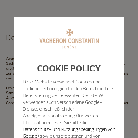
Dokument für Versicherungszwecke
Abgesehen vom ideellen Aspekt ist der Wert einer Uhr eine höchst reale
Sache. Deshalb bietet Ihnen unsere Abteilung Patrimoine an, Ihre Uhr mit
COOKIE POLICY
größter Sorgfalt und Präzision zu schätzen. Das Dokument, das wir Ihnen
zur Verfügung stellen, gibt den aktuellen, zuletzt verzeichneten Listenpreis
des Zeitmessers an.
Diese Website verwendet Cookies und
ähnliche Technologien für den Betrieb und die
Um eine Schätzung des Wertes eines Zeitmessers auf dem Markt für
Sammleruhren zu erhalten, raten wir Ihnen, sich an ein spezialisiertes
Bereitstellung der relevanten Dienste. Wir
Auktionshaus zu wenden. Um Ihr Eigentum zu schützen, gibt Vacheron
verwenden auch verschiedene Google-
Constantin keine telefonischen Auskünfte über unsere Vintage-Zeitmesser.
Dienste einschließlich der
Anzeigenpersonalisierung (für weitere
Informationen lesen Sie bitte die
Datenschutz- und Nutzungsbedingungen von
Google
) sowie unsere eigenen und von