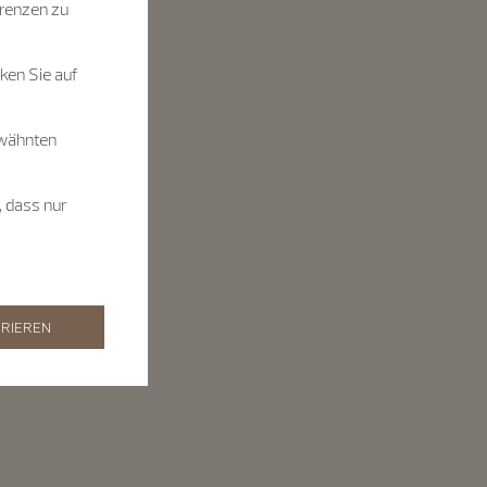
renzen zu
ken Sie auf
rwähnten
, dass nur
RIEREN