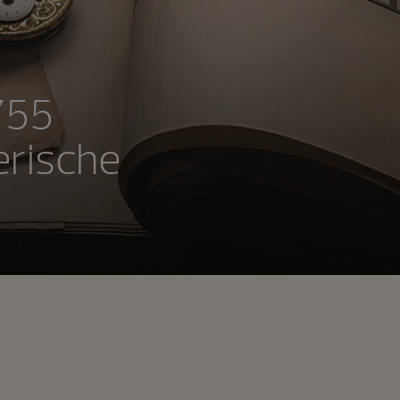
1755
erische