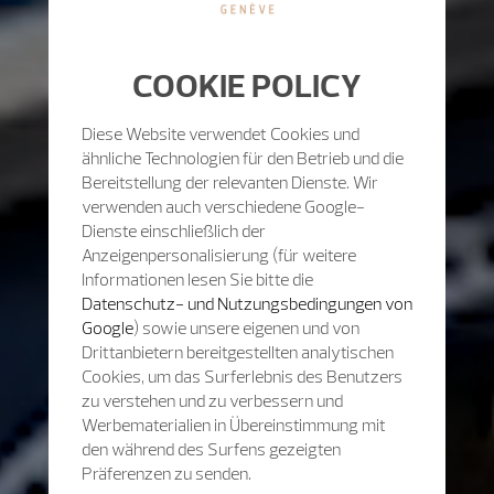
COOKIE POLICY
Diese Website verwendet Cookies und
ähnliche Technologien für den Betrieb und die
Bereitstellung der relevanten Dienste. Wir
verwenden auch verschiedene Google-
Dienste einschließlich der
Anzeigenpersonalisierung (für weitere
Informationen lesen Sie bitte die
Datenschutz- und Nutzungsbedingungen von
Google
) sowie unsere eigenen und von
Drittanbietern bereitgestellten analytischen
Cookies, um das Surferlebnis des Benutzers
zu verstehen und zu verbessern und
Werbematerialien in Übereinstimmung mit
den während des Surfens gezeigten
Präferenzen zu senden.