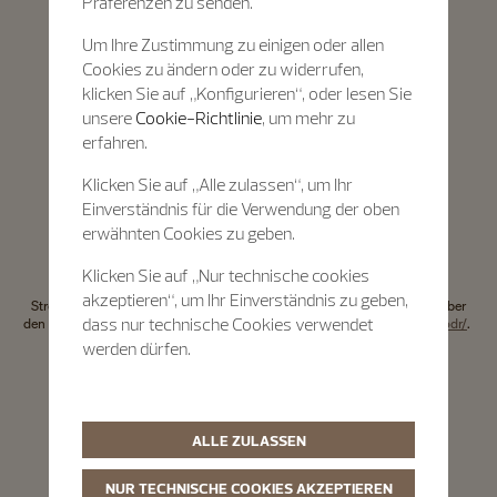
Präferenzen zu senden.
1752 Villars-sur-Glâne
Schweiz
Um Ihre Zustimmung zu einigen oder allen
Cookies zu ändern oder zu widerrufen,
Registrierungsnummer des Unternehmens: CHE-102.738.465
klicken Sie auf „Konfigurieren“, oder lesen Sie
Tel.: +41 22 580 1755
unsere
Cookie-Richtlinie
, um mehr zu
erfahren.
E-mail:
europe@clientrelations.vacheron-constantin.com
MwSt-Nr.: CHE-102.738.465.
Klicken Sie auf „Alle zulassen“, um Ihr
Einverständnis für die Verwendung der oben
erwähnten Cookies zu geben.
Online-Streitbeilegung
Klicken Sie auf „Nur technische cookies
Die Europäische Kommission bietet die Möglichkeit zur Online-
akzeptieren“, um Ihr Einverständnis zu geben,
Streitbeilegung auf einer ihrer Online-Plattformen. Diese Plattform ist über
dass nur technische Cookies verwendet
den folgenden externen Link erreichbar
http://ec.europa.eu/consumers/odr/
.
werden dürfen.
ALLE ZULASSEN
NUR TECHNISCHE COOKIES AKZEPTIEREN