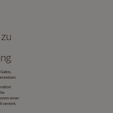
 zu
ung
e Gabe,
 ersetzen.
eration
Die
ionen einer
 vereint.