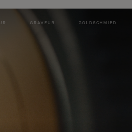
UR
GRAVEUR
GOLDSCHMIED