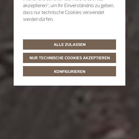
akzeptieren“, um Ihr Einverständnis zu geben,
dass nur technische Cookies verwendet
werden dürfen.
ALLE ZULASSEN
NUR TECHNISCHE COOKIES AKZEPTIEREN
KONFIGURIEREN