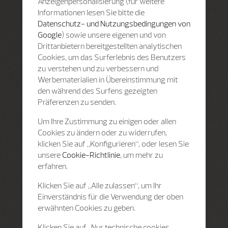
Anzeigenpersonalisierung (für weitere
Informationen lesen Sie bitte die
Datenschutz- und Nutzungsbedingungen von
Google
) sowie unsere eigenen und von
Drittanbietern bereitgestellten analytischen
Cookies, um das Surferlebnis des Benutzers
zu verstehen und zu verbessern und
Werbematerialien in Übereinstimmung mit
den während des Surfens gezeigten
Präferenzen zu senden.
Um Ihre Zustimmung zu einigen oder allen
Cookies zu ändern oder zu widerrufen,
klicken Sie auf „Konfigurieren“, oder lesen Sie
unsere
Cookie-Richtlinie
, um mehr zu
erfahren.
Klicken Sie auf „Alle zulassen“, um Ihr
Einverständnis für die Verwendung der oben
erwähnten Cookies zu geben.
Klicken Sie auf „Nur technische cookies