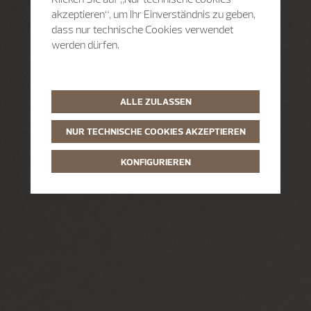
akzeptieren“, um Ihr Einverständnis zu geben,
dass nur technische Cookies verwendet
werden dürfen.
ALLE ZULASSEN
NUR TECHNISCHE COOKIES AKZEPTIEREN
KONFIGURIEREN