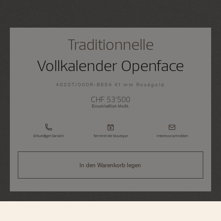
Traditionnelle
Vollkalender Openface
4020T/000R-B654 41 mm Roségold
CHF 53’500
Einschließlich MwSt.
Erkundigen Sie sich
Termin in der Boutique
Interesse anmelden
In den Warenkorb legen