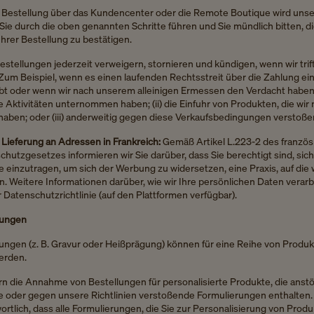
er Bestellung über das Kundencenter oder die Remote Boutique wird unse
ie durch die oben genannten Schritte führen und Sie mündlich bitten, d
Ihrer Bestellung zu bestätigen.
stellungen jederzeit verweigern, stornieren und kündigen, wenn wir tri
Zum Beispiel, wenn es einen laufenden Rechtsstreit über die Zahlung ei
bt oder wenn wir nach unserem alleinigen Ermessen den Verdacht haben, 
 Aktivitäten unternommen haben; (ii) die Einfuhr von Produkten, die wir 
 haben; oder (iii) anderweitig gegen diese Verkaufsbedingungen verstoß
 Lieferung an Adressen in Frankreich:
Gemäß Artikel L.223-2 des franzö
hutzgesetzes informieren wir Sie darüber, dass Sie berechtigt sind, sich 
te einzutragen, um sich der Werbung zu widersetzen, eine Praxis, auf die 
n. Weitere Informationen darüber, wie wir Ihre persönlichen Daten verarb
r Datenschutzrichtlinie (auf den Plattformen verfügbar).
rungen
rungen (z. B. Gravur oder Heißprägung) können für eine Reihe von Produ
erden.
n die Annahme von Bestellungen für personalisierte Produkte, die anstö
e oder gegen unsere Richtlinien verstoßende Formulierungen enthalten. 
ortlich, dass alle Formulierungen, die Sie zur Personalisierung von Prod