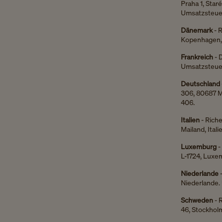
Praha 1, Star
Umsatzsteuer
Dänemark
- 
Kopenhagen, 
Frankreich
- 
Umsatzsteuer
Deutschland
306, 80687 M
406.
Italien
- Rich
Mailand, Ita
Luxemburg
-
L-1724, Luxe
Niederlande
Niederlande.
Schweden
- 
46, Stockhol