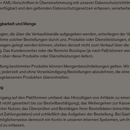
er AML-Vorschriften in Übereinstimmung mit unserer Datenschutzrichtlin
verfügbar) und den geltenden Datenschutzgesetzen erfassen, verarbeit
gbarkeit und Menge
ngen, die über die Verkaufskanäle aufgegeben werden, unterliegen der V
hme solcher Bestellungen durch uns. Produkte oder Dienstleistungen, di
wagen gelegt werden können, stehen derzeit nicht zum Verkauf über die
g. Das Kundencenter oder die Remote Boutique (je nach Fall) können we
 über diese Produkte oder Dienstleistungen liefern.
ellung bestimmter Produkte können Mengenbeschränkungen gelten. Wir
r, jederzeit und ohne Vorankündigung Bestellungen abzulehnen, die ein
ugelassenen Produkten überschreiten.
ng
organg auf den Plattformen umfasst das Hinzufügen von Artikeln zu ein
t nicht garantiert bis zur Bestellbestätigung), das Weitergehen zur Kasse
erter Nutzer, das Überprüfen und Bestätigen Ihrer Bestelldaten (einschließ
d Zahlungsdaten) und schließlich das Aufgeben der Bestellung. Bei Gas
r möglicherweise dennoch ein Konto in unseren internen Systemen, um Ih
) zu erfassen.