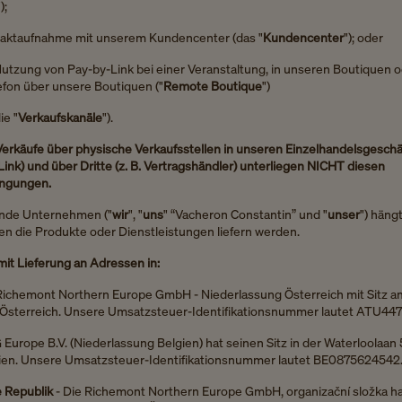
);
taktaufnahme mit unserem Kundencenter (das "
Kundencenter
"); oder
Nutzung von Pay-by-Link bei einer Veranstaltung, in unseren Boutiquen o
efon über unsere Boutiquen ("
Remote Boutique
")
e "
Verkaufskanäle
").
Verkäufe über physische Verkaufsstellen in unseren Einzelhandelsgeschäf
ink) und über Dritte (z. B. Vertragshändler) unterliegen NICHT diesen
ingungen.
ende Unternehmen
("
wir
", "
uns
" “Vacheron Constantin” und "
unser
") häng
en die Produkte oder Dienstleistungen liefern werden.
mit Lieferung an Adressen in:
Richemont Northern Europe GmbH - Niederlassung Österreich mit Sitz 
n, Österreich. Unsere Umsatzsteuer-Identifikationsnummer lautet ATU44
 Europe B.V. (Niederlassung Belgien) hat seinen Sitz in der Waterloolaan
gien. Unsere Umsatzsteuer-Identifikationsnummer lautet BE0875624542
 Republik
- Die Richemont Northern Europe GmbH, organizační složka hat 