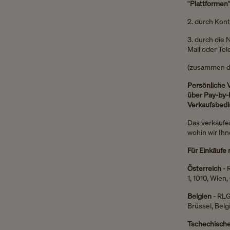
"
Plattformen
"
2. durch Kon
3. durch die 
Mail oder Tel
(zusammen di
Persönliche 
über Pay-by-L
Verkaufsbed
Das
verkauf
wohin wir Ihn
Für Einkäufe 
Österreich
- 
1, 1010, Wie
Belgien
- RLG
Brüssel, Bel
Tschechische