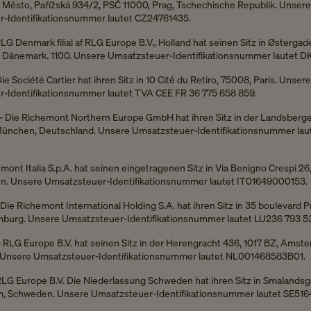
é Město, Pařížská 934/2, PSČ 11000, Prag, Tschechische Republik. Unsere
-Identifikationsnummer lautet CZ24761435.
RLG Denmark filial af RLG Europe B.V., Holland hat seinen Sitz in Østergade
Dänemark. 1100. Unsere Umsatzsteuer-Identifikationsnummer lautet 
Die Société Cartier hat ihren Sitz in 10 Cité du Retiro, 75008, Paris. Unsere
-Identifikationsnummer lautet TVA CEE FR 36 775 658 859.
- Die Richemont Northern Europe GmbH hat ihren Sitz in der Landsberger
ünchen, Deutschland. Unsere Umsatzsteuer-Identifikationsnummer laut
emont Italia S.p.A. hat seinen eingetragenen Sitz in Via Benigno Crespi 26
lien. Unsere Umsatzsteuer-Identifikationsnummer lautet IT01649000153.
 Die Richemont International Holding S.A. hat ihren Sitz in 35 boulevard P
mburg. Unsere Umsatzsteuer-Identifikationsnummer lautet LU236 793 5
- RLG Europe B.V. hat seinen Sitz in der Herengracht 436, 1017 BZ, Amst
 Unsere Umsatzsteuer-Identifikationsnummer lautet NL001468583B01.
RLG Europe B.V. Die Niederlassung Schweden hat ihren Sitz in Smalandsga
m, Schweden. Unsere Umsatzsteuer-Identifikationsnummer lautet SE516