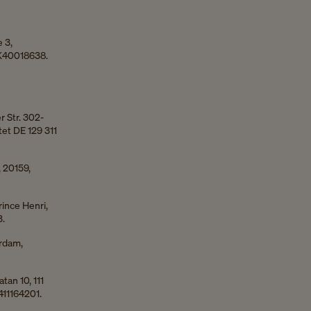
 3,
DK40018638.
 Str. 302-
et DE 129 311
, 20159,
rince Henri,
3.
erdam,
tan 10, 111
411164201.