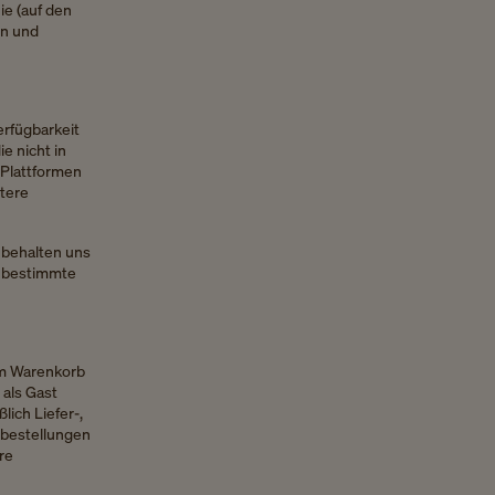
ie (auf den
en und
erfügbarkeit
e nicht in
 Plattformen
itere
 behalten uns
e bestimmte
em Warenkorb
 als Gast
lich Liefer-,
tbestellungen
re