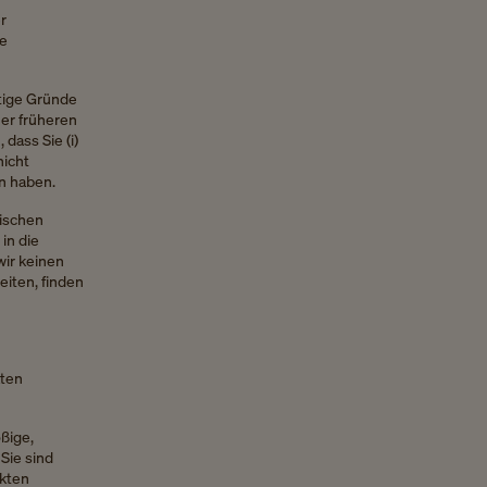
r
ie
ftige Gründe
ner früheren
dass Sie (i)
nicht
en haben.
sischen
in die
wir keinen
eiten, finden
kten
ßige,
Sie sind
ukten