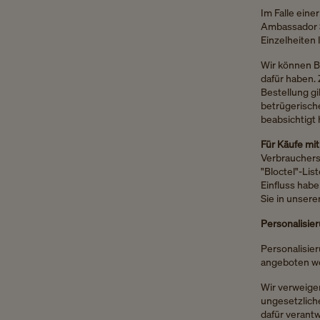
Im Falle ein
Ambassador S
Einzelheiten 
Wir können Be
dafür haben. 
Bestellung gi
betrügerische
beabsichtigt
Für Käufe mit
Verbrauchersc
"Bloctel"-Lis
Einfluss habe
Sie in unsere
Personalisie
Personalisie
angeboten w
Wir verweiger
ungesetzlich
dafür verantw