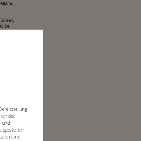
-Glâne,
 Street,
3 54.
L),
752 Villars-
4.839.
rer Rechnung
und der
formen finden.
se
Bereitstellung
lich der
- und
itgestellten
ion wird
essern und
gen tritt