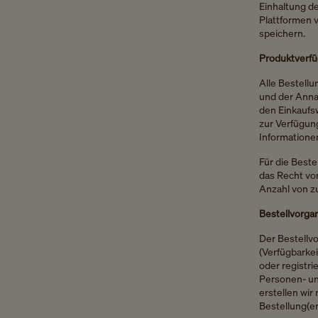
Einhaltung d
Plattformen 
speichern.
Produktverfü
Alle Bestellu
und der Anna
den Einkaufs
zur Verfügun
Informationen
Für die Best
das Recht vo
Anzahl von z
Bestellvorga
Der Bestellv
(Verfügbarkei
oder registri
Personen- un
erstellen wi
Bestellung(en