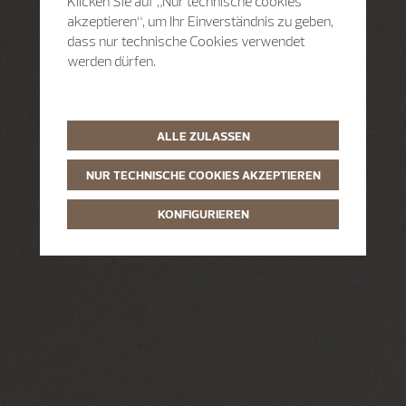
Klicken Sie auf „Nur technische cookies
akzeptieren“, um Ihr Einverständnis zu geben,
dass nur technische Cookies verwendet
werden dürfen.
ALLE ZULASSEN
NUR TECHNISCHE COOKIES AKZEPTIEREN
KONFIGURIEREN