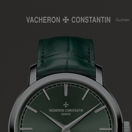
Suchen