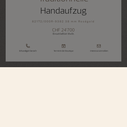
Handaufzug
82172/000R-9382 38 mm Roségold
CHF 24’700
Einschließlich MwSt.
Erkundigen Sie sich
Termin in der Boutique
Interesse anmelden
Traditionnelle
Handaufzug
82172/000R-9382