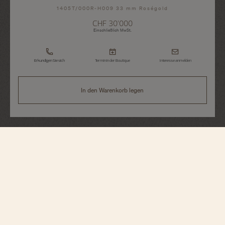
1405T/000R-H009 33 mm Roségold
CHF 30’000
Einschließlich MwSt.
Erkundigen Sie sich
Termin in der Boutique
Interesse anmelden
In den Warenkorb legen
Traditionnelle
Handaufzug