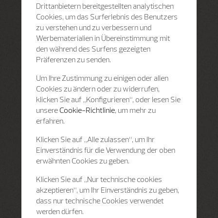
Drittanbietern bereitgestellten analytischen
Cookies, um das Surferlebnis des Benutzers
zu verstehen und zu verbessern und
Werbematerialien in Übereinstimmung mit
den während des Surfens gezeigten
Präferenzen zu senden.
Um Ihre Zustimmung zu einigen oder allen
Cookies zu ändern oder zu widerrufen,
klicken Sie auf „Konfigurieren“, oder lesen Sie
unsere
Cookie-Richtlinie
, um mehr zu
erfahren.
Klicken Sie auf „Alle zulassen“, um Ihr
Einverständnis für die Verwendung der oben
erwähnten Cookies zu geben.
Klicken Sie auf „Nur technische cookies
akzeptieren“, um Ihr Einverständnis zu geben,
dass nur technische Cookies verwendet
werden dürfen.