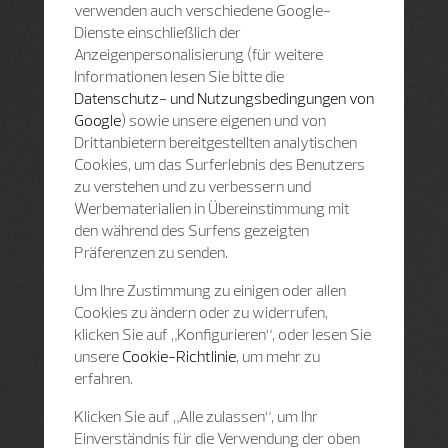
verwenden auch verschiedene Google-
Dienste einschließlich der
Anzeigenpersonalisierung (für weitere
Informationen lesen Sie bitte die
Datenschutz- und Nutzungsbedingungen von
Google
) sowie unsere eigenen und von
Drittanbietern bereitgestellten analytischen
Cookies, um das Surferlebnis des Benutzers
zu verstehen und zu verbessern und
Werbematerialien in Übereinstimmung mit
den während des Surfens gezeigten
Präferenzen zu senden.
Um Ihre Zustimmung zu einigen oder allen
Cookies zu ändern oder zu widerrufen,
klicken Sie auf „Konfigurieren“, oder lesen Sie
unsere
Cookie-Richtlinie
, um mehr zu
erfahren.
Klicken Sie auf „Alle zulassen“, um Ihr
Einverständnis für die Verwendung der oben