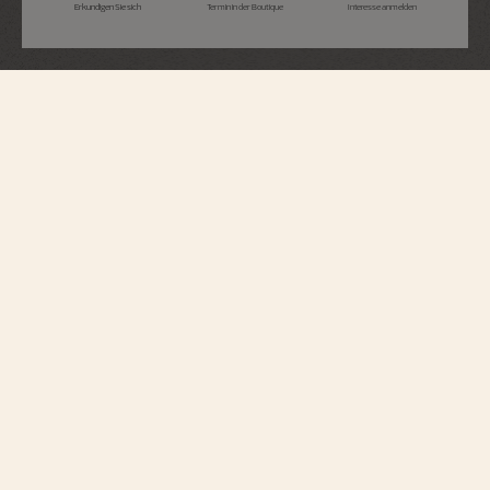
Erkundigen Sie sich
Termin in der Boutique
Interesse anmelden
Traditionnelle
Ewiger Kalender Retrograde
Datumsanzeige Openface
4030T/000P-H054
Dieser Zeitmesser, dessen Gehäuse vollständig aus 950er Platin gefertigt ist,
vereint technisches Savoir-faire und avantgardistische Visionen. Anlässlich
des 270-jährigen Jubiläums von Vacheron Constantin wurde die Uhr in einer
limitierten Auflage von 370 Exemplaren mit einer diskreten
Jubiläumssignatur und einer „Côte unique“-Endbearbeitung versehen. Ein
durchbrochenes Zifferblatt mit von Hand guillochiertem Malteserkreuz
offenbart die Schönheit und die Kraft des neuen Automatikuhrwerks. Der