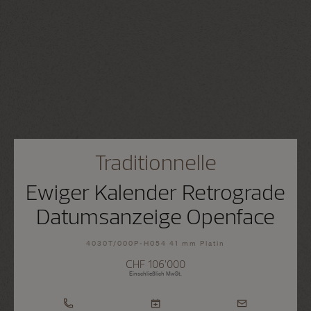
Traditionnelle
Ewiger Kalender Retrograde
Datumsanzeige Openface
4030T/000P-H054 41 mm Platin
CHF 106’000
Einschließlich MwSt.