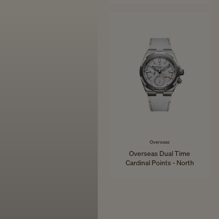
34,5 mm - Roségold
Overseas
Overseas Dual Time
Cardinal Points - North
41 mm - Titan