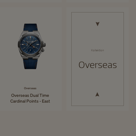
34,5 mm - Edelstahl
41 mm - Titan
Kollektion
Overseas
Overseas
Overseas Dual Time
Cardinal Points - East
41 mm - Titan