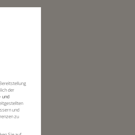
Bereitstellung
lich der
- und
itgestellten
essern und
renzen zu
ken Sie auf