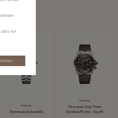
rwähnten
, dass nur
RIEREN
Overseas
Overseas
Overseas Dual Time
Overseas-Automatik
Cardinal Points - South