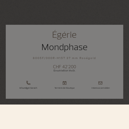
Égérie
Mondphase
8005F/000R-H157 37 mm Roségold
CHF 42’200
Einschließlich MwSt.
Erkundigen Sie sich
Termin in der Boutique
Interesse anmelden