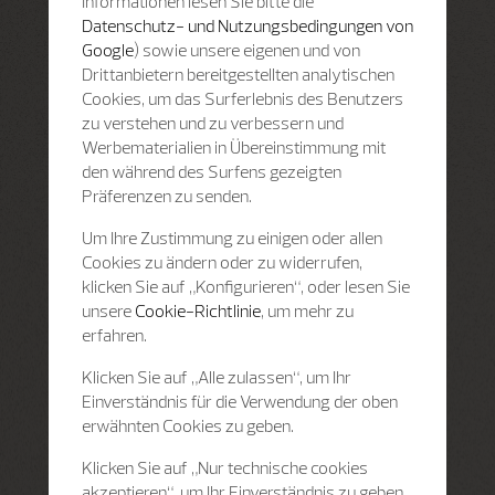
Informationen lesen Sie bitte die
Datenschutz- und Nutzungsbedingungen von
Google
) sowie unsere eigenen und von
Drittanbietern bereitgestellten analytischen
Cookies, um das Surferlebnis des Benutzers
zu verstehen und zu verbessern und
Werbematerialien in Übereinstimmung mit
den während des Surfens gezeigten
Präferenzen zu senden.
Um Ihre Zustimmung zu einigen oder allen
Cookies zu ändern oder zu widerrufen,
klicken Sie auf „Konfigurieren“, oder lesen Sie
unsere
Cookie-Richtlinie
, um mehr zu
erfahren.
Klicken Sie auf „Alle zulassen“, um Ihr
Einverständnis für die Verwendung der oben
erwähnten Cookies zu geben.
Klicken Sie auf „Nur technische cookies
akzeptieren“, um Ihr Einverständnis zu geben,