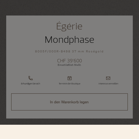
Égérie
Mondphase
8005F/000R-B498 37 mm Roségold
CHF 39’600
Einschließlich MwSt.
Erkundigen Sie sich
Termin in der Boutique
Interesse anmelden
In den Warenkorb legen