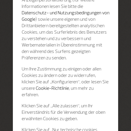
Informationen lesen Sie bitte die
Datenschutz- und Nutzungsbedingungen von
Google
) sowie unsere eigenen und von
Drittanbietern bereitgestellten analytischen
Cookies, um das Surferlebnis des Benutzers
zu verstehen und zu verbessern und
Werbematerialien in Übereinstimmung mit
den während des Surfens gezeigten
Präferenzen zu senden.
Um Ihre Zustimmung zu einigen oder allen
Cookies zu ändern oder zu widerrufen,
klicken Sie auf „Konfigurieren“, oder lesen Sie
unsere
Cookie-Richtlinie
, um mehr zu
erfahren.
Klicken Sie auf „Alle zulassen“, um Ihr
Einverständnis für die Verwendung der oben
erwähnten Cookies zu geben.
Klicken Sie auf „Nur technische cookies