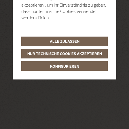
akzeptieren“, um Ihr Einverständnis zu geben,
dass nur technische Cookies verwendet
werden dürfen.
ALLE ZULASSEN
NUR TECHNISCHE COOKIES AKZEPTIEREN
KONFIGURIEREN