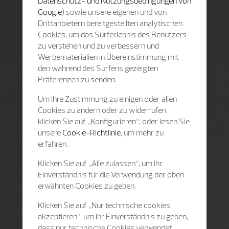
Datenschutz- und Nutzungsbedingungen von
Google
) sowie unsere eigenen und von
Drittanbietern bereitgestellten analytischen
Cookies, um das Surferlebnis des Benutzers
zu verstehen und zu verbessern und
Werbematerialien in Übereinstimmung mit
den während des Surfens gezeigten
Präferenzen zu senden.
Um Ihre Zustimmung zu einigen oder allen
Cookies zu ändern oder zu widerrufen,
klicken Sie auf „Konfigurieren“, oder lesen Sie
unsere
Cookie-Richtlinie
, um mehr zu
erfahren.
Klicken Sie auf „Alle zulassen“, um Ihr
Einverständnis für die Verwendung der oben
erwähnten Cookies zu geben.
Klicken Sie auf „Nur technische cookies
akzeptieren“, um Ihr Einverständnis zu geben,
dass nur technische Cookies verwendet