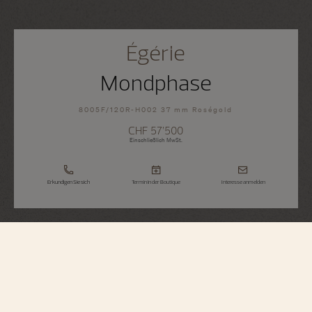
Égérie
Mondphase
8005F/120R-H002 37 mm Roségold
CHF 57’500
Einschließlich MwSt.
Erkundigen Sie sich
Termin in der Boutique
Interesse anmelden
Égérie