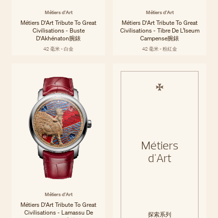
Métiers d'Art
Métiers d'Art
Métiers D'Art Tribute To Great
Métiers D'Art Tribute To Great
Civilisations - Buste
Civilisations - Tibre De L’Iseum
D'Akhénaton腕錶
Campense腕錶
42 毫米 - 白金
42 毫米 - 粉紅金
Métiers
d'Art
Métiers d'Art
Métiers D'Art Tribute To Great
Civilisations - Lamassu De
探索系列