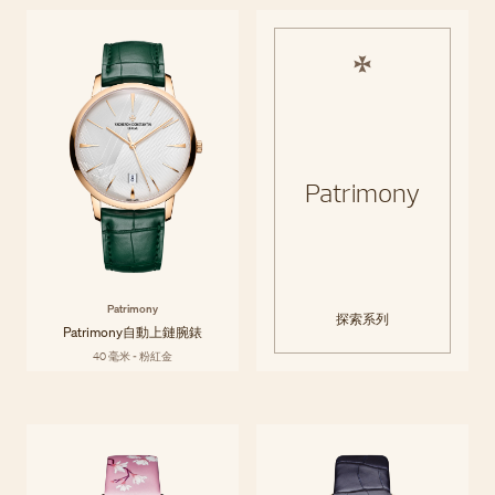
Patrimony
Patrimony
探索系列
Patrimony自動上鏈腕錶
40 毫米 - 粉紅金
Égérie
Égérie系列靈感來自女性，專為女性而設計，將高級訂製時裝與高級製錶
探索系列
技術完美結合，以當代敏銳品味與歷史傳承工藝讚頌風格與材質。 Égérie