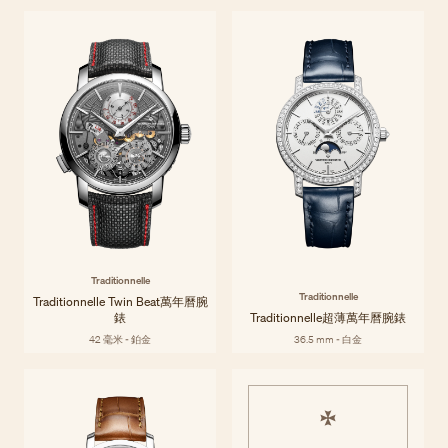
Traditionnelle
Traditionnelle系列承載了江詩丹頓數世紀以來對日內瓦偉大製錶傳統的貢
探索系列
獻。 每個型號都體現代代相傳的精湛技藝，展現了卓越技術與精良工
藝。
Traditionnelle
Traditionnelle
Traditionnelle Twin Beat萬年曆腕
錶
Traditionnelle超薄萬年曆腕錶
42 毫米 - 鉑金
36.5 mm - 白金