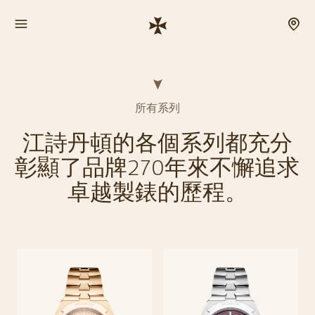
所有系列
江詩丹頓的各個系列都充分
彰顯了品牌270年來不懈追求
卓越製錶的歷程。
Overseas
現代、優雅、休閒的Overseas系列，隨時準備從容應對每一次冒險。 系
探索系列
列時計配備防水錶殼及令人印象深刻的複雜功能，不止於外觀亮眼。