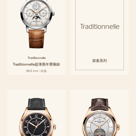
Traditionnelle
Traditionnelle
探索系列
Traditionnelle超薄萬年曆腕錶
36.5 mm - 白金
Fiftysix
系列以標誌性的世紀中期型號為名，風格現代、優雅、休閒，盡顯都會風
探索系列
範。 簡約的線條設計和多樣化的複雜功能，使讀時與佩戴都格外輕鬆愉
悅。