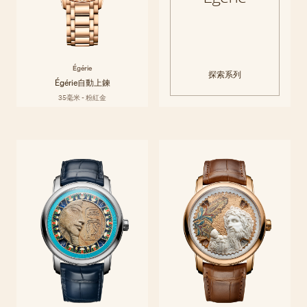
Égérie
探索系列
Égérie自動上鍊
35毫米 - 粉紅金
Métiers d'Art
Métiers d’Art藝術大師系列以可穿戴的藝術作品頌揚文化與創意。 江詩丹
探索系列
頓的工藝大師們承襲橫跨數百年精湛技藝，從全球各地的裝飾藝術傳統汲
取靈感。