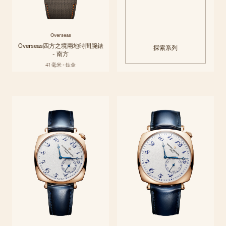
Overseas
Overseas四方之境兩地時間腕錶
探索系列
- 南方
41 毫米 - 鈦金
Historiques
自法國大革命之前，江詩丹頓時計便不斷改寫高級製錶的面貌。
探索系列
Historiques系列透過當代視角重新演繹具備大膽構思和機械構造的里程
碑之作，展現精湛設計的永恆魅力