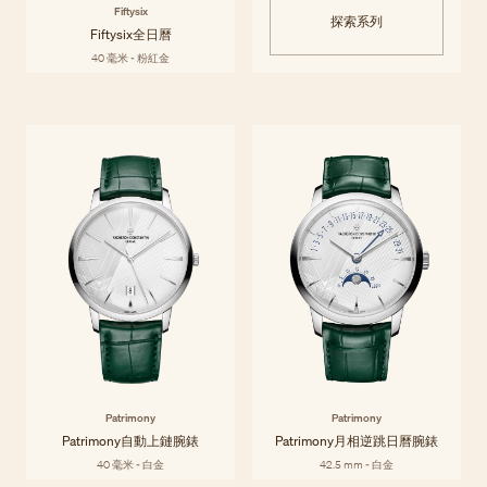
Fiftysix
探索系列
Fiftysix全日曆
40 毫米 - 粉紅金
Patrimony
Patrimony系列將1950年代極簡主義的精緻感提升至新境界，透過纖薄的
探索系列
錶殼和富有創意的簡約功能顯示彰顯純粹線條。
Patrimony
Patrimony
Patrimony自動上鏈腕錶
Patrimony月相逆跳日曆腕錶
40 毫米 - 白金
42.5 mm - 白金