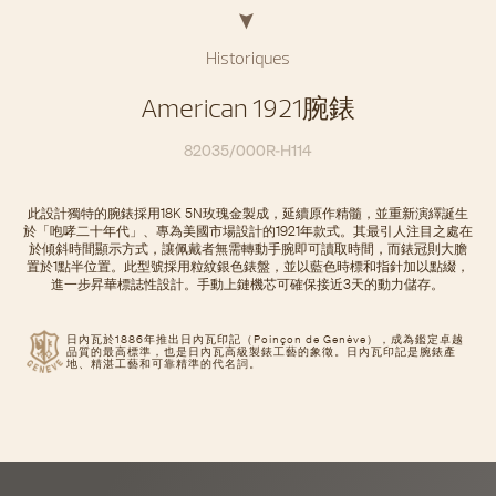
Historiques
American 1921腕錶
82035/000R-H114
此設計獨特的腕錶採用18K 5N玫瑰金製成，延續原作精髓，並重新演繹誕生
於「咆哮二十年代」、專為美國市場設計的1921年款式。其最引人注目之處在
於傾斜時間顯示方式，讓佩戴者無需轉動手腕即可讀取時間，而錶冠則大膽
置於1點半位置。此型號採用粒紋銀色錶盤，並以藍色時標和指針加以點綴，
進一步昇華標誌性設計。手動上鏈機芯可確保接近3天的動力儲存。
日內瓦於1886年推出日內瓦印記（Poinçon de Genève），成為鑑定卓越
品質的最高標準，也是日內瓦高級製錶工藝的象徵。日內瓦印記是腕錶產
地、精湛工藝和可靠精準的代名詞。