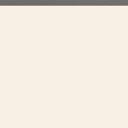
Historiques
American 1921腕錶
1100S/000R-H115
此設計獨特的腕錶採用18K 5N玫瑰金製成，延續原作精髓，並重新演繹誕生
於「咆哮二十年代」、專為美國市場設計的1921年款式。其最引人注目之處在
於傾斜時間顯示方式，讓佩戴者無需轉動手腕即可讀取時間，而錶冠則大膽
置於1點半位置。此型號採用粒紋銀色錶盤，並以藍色時標和指針加以點綴，
進一步昇華標誌性設計。手動上鏈機芯可確保接近3天的動力儲存。
日內瓦於1886年推出日內瓦印記（Poinçon de Genève），成為鑑定卓越
品質的最高標準，也是日內瓦高級製錶工藝的象徵。日內瓦印記是腕錶產
地、精湛工藝和可靠精準的代名詞。