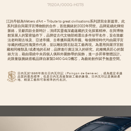
7620A/000G-H078
江詩丹頓為Métiers d’Art – Tribute to great civilisations系列譜寫全新篇章。此
系列源自與羅浮宮博物館的合作，首批腕錶於2022年問世。品牌延續此輝煌
脈絡，呈獻四款全新時計，演繹其靈魂深處蘊藏的文化探索精神。在與博物
館策展人的緊密協作下，品牌從古代文物部精選出多件珍罕名作，旨在致獻
法老時期古埃及、亞述帝國、古希臘和羅馬帝國。每個輝煌時代均由羅浮宮
珍藏的標誌性瑰寶作代表，並以雕刻寶石貼花工藝再現。為選用與羅浮宮館
藏相同種類及/或產地的石材，品牌進行廣泛深入的研究。此種獨具匠心的製
錶方法，藉由環繞中央四個人偶和外圍飾帶的裝飾，進一步昇華整體設計。
此限量版腕錶搭載品牌自家製2460 G4/2機芯，為藝術創作賦予無盡空間。
日內瓦於1886年推出日內瓦印記（Poinçon de Genève），成為鑑定卓越
品質的最高標準，也是日內瓦高級製錶工藝的象徵。日內瓦印記是腕錶產
地、精湛工藝和可靠精準的代名詞。