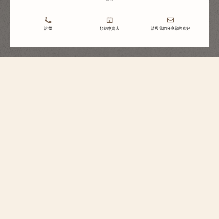
詢盤
預約專賣店
請與我們分享您的喜好
Patrimony
自動上鏈腕錶
85180/000R-H116
為紀念270年的歷史傳承與精湛工藝，品牌推出這款限量發行370枚的18K 5N
粉紅金腕錶。錶盤採用獨一無二的馬爾他十字圖案，其細膩線條與時標和指
針完美呼應。這一組合呈現出有趣矚目的光影效果。這款優雅的腕錶搭載經
日內瓦印記認證的自動上鏈機芯，飾有「côte unique」飾面及低調的週年紀
念標誌。6點鐘位置的簡約日期顯示體現了當代精緻與製錶傳統的平衡。