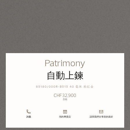
Patrimony
自動上鍊
85180/000R-B515 40 毫米 粉紅金
CHF32,900
含稅
詢盤
預約專賣店
請與我們分享您的喜好