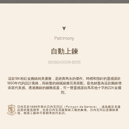
Patrimony
自動上鍊
85180/000R-B515
這款18K粉紅金腕錶純美優雅，是經典雋永的傑作。時標和指針的靈感源於
1950年代的設計風格，與錶盤的細膩線條完美搭配。藍色錶盤為這款腕錶增
添當代美感。透過腕錶的鏤雕底蓋，可一覽靈感源自馬耳他十字的22K金擺
陀。
日內瓦於1886年推出日內瓦印記（Poinçon de Genève），成為鑑定卓越
品質的最高標準，也是日內瓦高級製錶工藝的象徵。日內瓦印記是腕錶產
地、精湛工藝和可靠精準的代名詞。