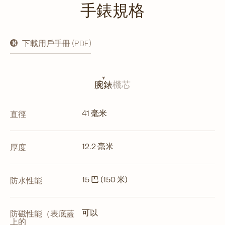
手錶規格
下載用戶手冊 (PDF)
在
新
分
頁
開
腕錶
機芯
啟
41 毫米
直徑
12.2 毫米
厚度
15 巴 (150 米)
防水性能
可以
防磁性能（表底蓋
上的