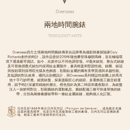
Overseas
兩地時間腕錶
7930V/210T-H073
Overseas四方之境兩地時間腕錶傳承自品牌專為攝影師兼探險家Cory
Richards創作的時計，該作品曾於2019年隨他攀登珠穆朗瑪峰，並在極端環
境下通過嚴苛測試。如今，此新作以不同色調登場。41毫米錶殼、整合式錶鏈
及可替換摺疊式錶扣均採用鈦金屬製作，兼具輕盈和堅固性能。錶圈、錶冠
與按鈕環則採用啞光煤灰色飾面，彰顯鈦金屬的獨有美學質感與卓越性能。
其低調的對比效果，襯托出刻槽設計，與Overseas系列標誌性錶圈上的馬耳
他十字巧妙呼應。細賞錶盤，探索盡顯匠心的細節。多重飾面工藝交錯運
用，賦予時計深邃而精緻的層次。橙色指針為第二時區和晝夜顯示，為錶盤
注入一抹鮮明對比，彰顯腕錶的運動氣息。腕錶配備三條可快速替換的錶
帶，分別為兩條橡膠錶帶和一條鈦金屬錶鏈，能夠個人化訂製。
日內瓦於1886年推出日內瓦印記（Poinçon de Genève），成為鑑定卓越
品質的最高標準，也是日內瓦高級製錶工藝的象徵。日內瓦印記是腕錶產
地、精湛工藝和可靠精準的代名詞。