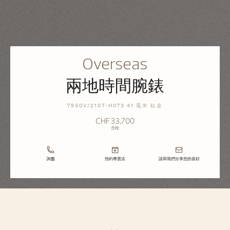
Overseas
兩地時間腕錶
7930V/210T-H073 41 毫米 鈦金
CHF33,700
含稅
詢盤
預約專賣店
請與我們分享您的喜好