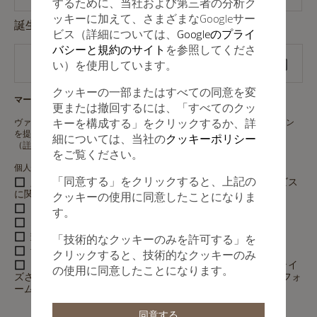
するために、当社および第三者の分析ク
ッキーに加えて、さまざまなGoogleサー
誕生日
ビス（詳細については、
Googleのプライ
バシーと規約のサイト
を参照してくださ
い）を使用しています。
クッキーの一部またはすべての同意を変
マーケティングコミュニケーションのための個人情報の収集と利用
更または撤回するには、「すべてのクッ
キーを構成する」をクリックするか、詳
ヴァシュロン・コンスタンタンは、マーケティング・コミュニケーション
を提供するために、お客様の個人情報を収集することを意図しています
細については、当社の
クッキーポリシー
（
詳細はこちらをご覧ください）
。
をご覧ください。
個人情報の収集と利用に同意しますか？
「同意する」をクリックすると、上記の
入力した連絡先のいずれかで、メゾンの製品またはサービス
に関する情報の受け取りを希望します。
クッキーの使用に同意したことになりま
Eメールによる連絡可
す。
SMS/MMSによる連絡可
郵送による連絡可
「技術的なクッキーのみを許可する」を
音声/電話による連絡可
クリックすると、技術的なクッキーのみ
ソーシャルコミュニケーションによる連絡可（パーソナライ
の使用に同意したことになります。
ズされたテキスト、音声コミュニケーション、広告プラットフォ
ームなど）
同意する