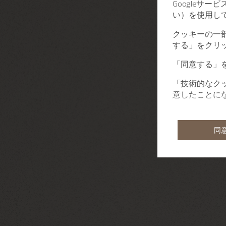
Googleサ
い）を使用し
クッキーの一
する」をクリ
「同意する」
「技術的なク
意したことに
同