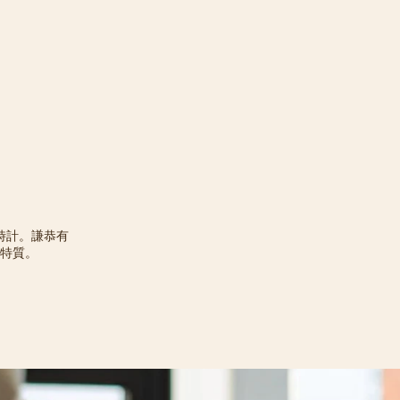
時計。謙恭有
特質。