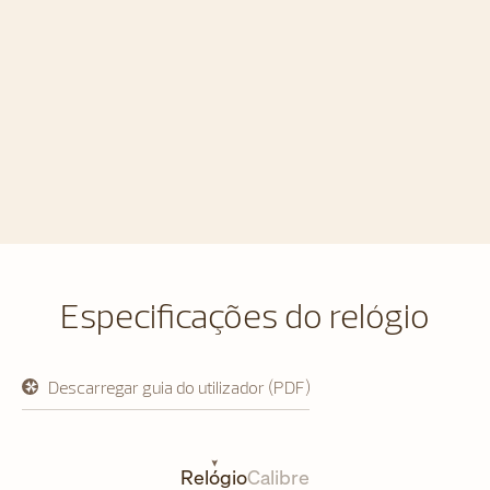
Especificações do relógio
Descarregar guia do utilizador (PDF)
abre
em
uma
nova
aba
Relógio
Calibre