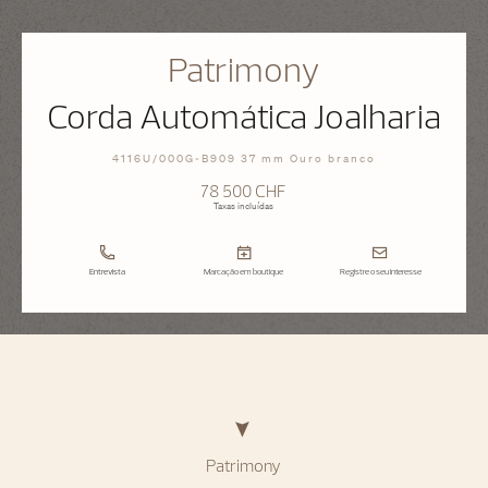
Patrimony
Corda Automática Joalharia
4116U/000G-B909 37 mm Ouro branco
78 500 CHF
Taxas incluídas
Entrevista
Marcação em boutique
Registre o seu interesse
Patrimony