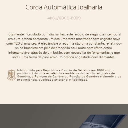
Corda Automática Joalharia
4116U/000G-B909
Totalmente incrustado com diamantes, este relógio de elegância intemporal
em ouro branco apresenta um deslumbrante mostrador com engaste neve
com 420 diamantes. A elegância e o requinte são uma constante, refletindo-
se na bracelete em pele de crocodilo azul noite com efeito cetim,
intercambiável através de um botão, sem necessitar de ferramentas, e que
inclui uma fivela de pino em ouro branco engastada com diamantes.
Introduzido pela República e Cantão de Genebra em 1886 como
padrão máximo de excelência e emblema da perícia relojoeira de
Genebra, o Poinçon de Genève ou Punção de Genebra é sinónimo de
proveniência, qualidade artesanal e fiabilidade.